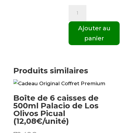
quantité
de
Boîte
Ajouter au
de
panier
4
boîtes
de
3L
Produits similaires
Palacio
de
Los
Boîte de 6 caisses de
Olivos
500ml Palacio de Los
Arbequina
Olivos Picual
(35,95€/pc)
(12,08€/unité)