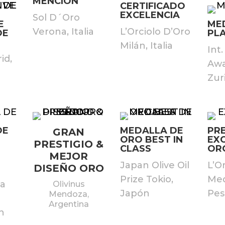
MENCIÓN
CERTIFICADO
EXCELENCIA
Sol D´Oro
E
ME
Verona, Italia
L’Orciolo D’Oro
DE
PL
Milán, Italia
Int.
id,
Awa
Zur
DE
MEDALLA DE
PR
GRAN
ORO BEST IN
EXC
PRESTIGIO &
CLASS
OR
MEJOR
Japan Olive Oil
L’O
DISEÑO ORO
Prize Tokio,
Med
da
Olivinus
Japón
Pesa
Mendoza,
Argentina
n