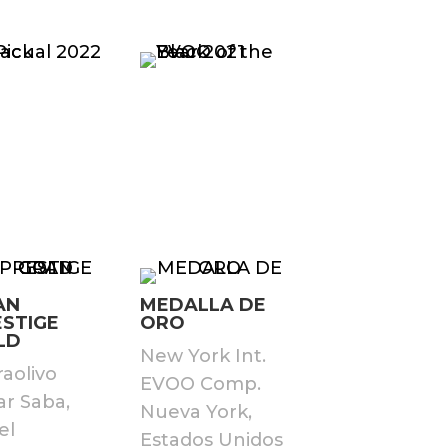
AN
MEDALLA DE
ESTIGE
ORO
LD
New York Int.
raolivo
EVOO Comp.
ar Saba,
Nueva York,
el
Estados Unidos