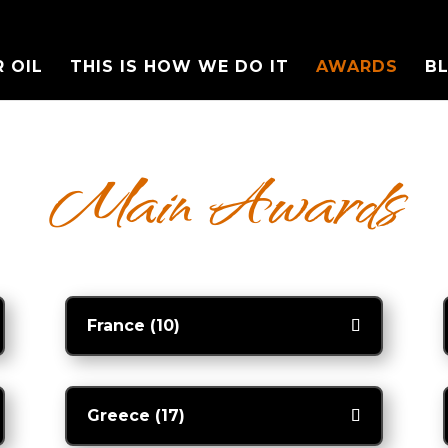
 OIL
THIS IS HOW WE DO IT
AWARDS
B
Main Awards
France (10)
Greece (17)