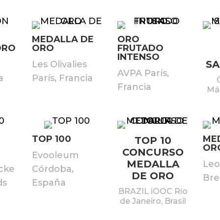
MEDALLA DE
ORO
ORO
ORO
FRUTADO
INTENSO
S
Les Olivalies
AVPA París,
a
París, Francia
Francia
Má
TOP 100
ME
TOP 10
OR
CONCURSO
Evooleum
MEDALLA
Leo
cke
Córdoba,
DE ORO
Bres
ds
España
BRAZIL iOOC Río
de Janeiro, Brasil