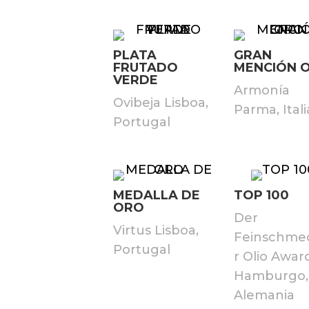
PLATA
GRAN
FRUTADO
MENCIÓN 
VERDE
Armonía
Ovibeja Lisboa,
Parma, Itali
Portugal
MEDALLA DE
TOP 100
ORO
Der
Virtus Lisboa,
Feinschme
Portugal
r Olio Awar
Hamburgo,
Alemania