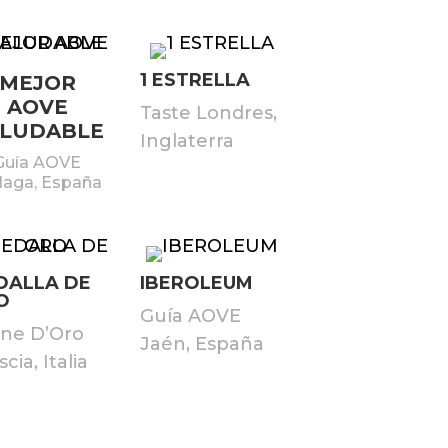
1 ESTRELLA
MEJOR
AOVE
Taste Londres,
ALUDABLE
Inglaterra
Guía AOVE
laga, España
DALLA DE
IBEROLEUM
O
Guía AOVE
ne D’Oro
Jaén, España
cia, Italia