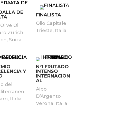
DALLA DE
FINALISTA
ATA
Olio Capitale
 Olive Oil
Trieste, Italia
rd Zurich
ich, Suiza
EMIO
Nº1 FRUTADO
ELENCIA Y
INTENSO
O
INTERNACION
AL
ro del
Aipo
iterraneo
D’Argento
ro, Italia
Verona, Italia