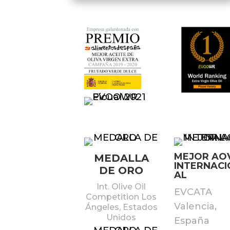
MEJOR AO
MEDALLA
INTERNACI
DE ORO
AL
Int. Olive Oil
EVCATA
Competition Los
Valencia,
Ángeles, Estados
Unidos
España