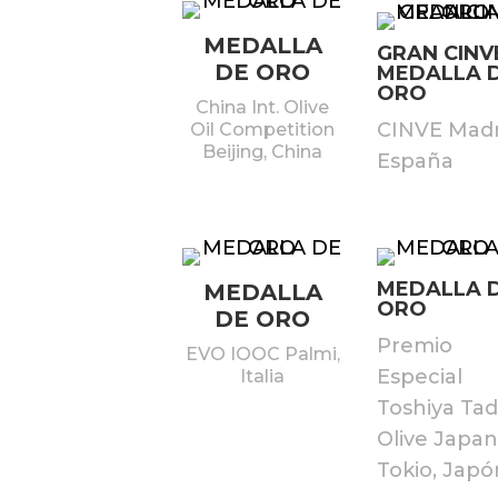
MEDALLA
GRAN CINV
DE ORO
MEDALLA 
ORO
China Int. Olive
CINVE Madr
Oil Competition
Beijing, China
España
MEDALLA 
MEDALLA
ORO
DE ORO
Premio
EVO IOOC Palmi,
Especial
Italia
Toshiya Ta
Olive Japan
Tokio, Japó