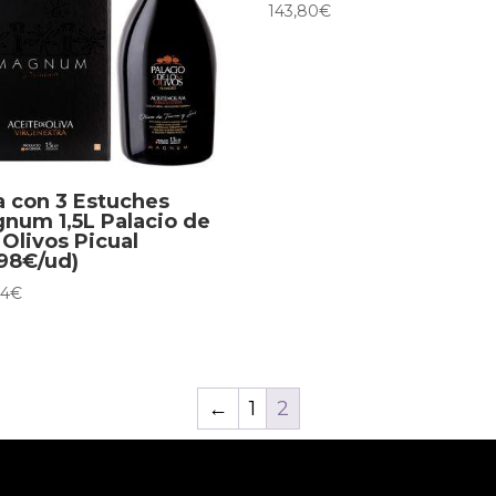
143,80
€
a con 3 Estuches
num 1,5L Palacio de
 Olivos Picual
,98€/ud)
94
€
←
1
2